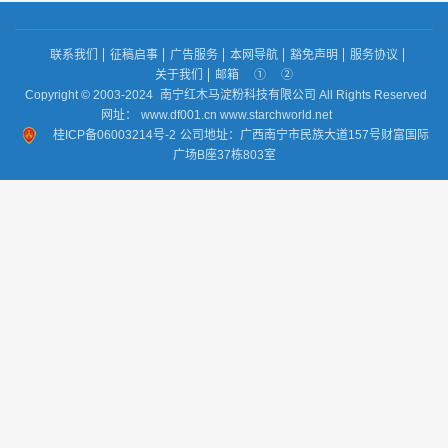
联系我们
征稿启事
广告服务
本网导航
豁免声明
服务协议
关于我们
邮箱
①
②
Copyright © 2003-2024
南宁红木马淀粉科技有限公司 All Rights Reserved
网址：
www.df001.cn www.starchworld.net
桂ICP备06003214号-2
公司地址：广西南宁市民族大道157号财富国际
广场B座37栋803室