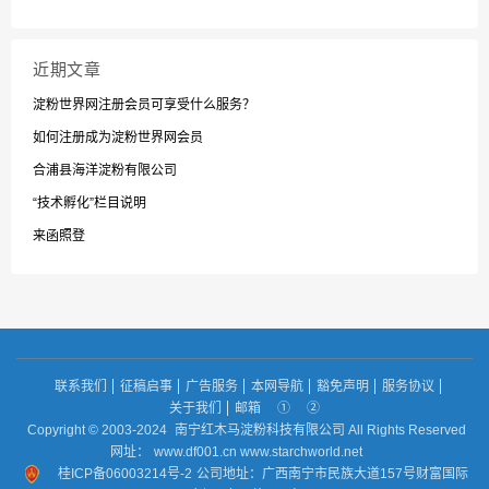
近期文章
淀粉世界网注册会员可享受什么服务？
如何注册成为淀粉世界网会员
合浦县海洋淀粉有限公司
“技术孵化”栏目说明
来函照登
联系我们
征稿启事
广告服务
本网导航
豁免声明
服务协议
关于我们
邮箱
①
②
Copyright © 2003-2024
南宁红木马淀粉科技有限公司 All Rights Reserved
网址：
www.df001.cn www.starchworld.net
桂ICP备06003214号-2
公司地址：广西南宁市民族大道157号财富国际