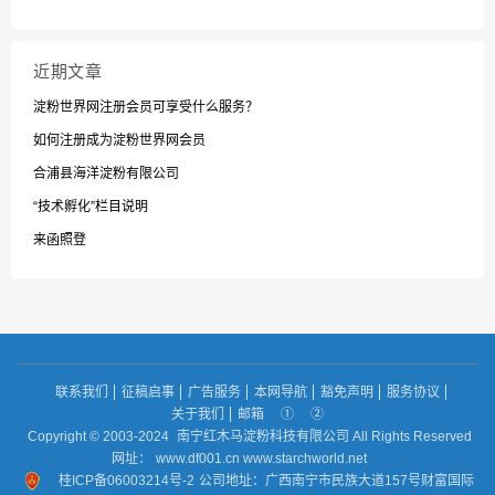
近期文章
淀粉世界网注册会员可享受什么服务？
如何注册成为淀粉世界网会员
合浦县海洋淀粉有限公司
“技术孵化”栏目说明
来函照登
联系我们
征稿启事
广告服务
本网导航
豁免声明
服务协议
关于我们
邮箱
①
②
Copyright © 2003-2024
南宁红木马淀粉科技有限公司 All Rights Reserved
网址：
www.df001.cn www.starchworld.net
桂ICP备06003214号-2
公司地址：广西南宁市民族大道157号财富国际